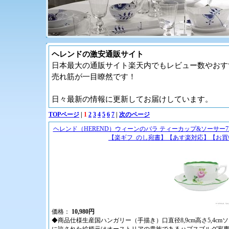
ヘレンドの激安通販サイト
日本最大の通販サイト楽天内でもレビュー数やおす
売れ筋が一目瞭然です！
日々最新の情報に更新してお届けしています。
TOPページ
|
1
2
3
4
5
6
7
|
次のページ
ヘレンド（HEREND）ウィーンのバラ ティーカップ&ソーサー
【楽ギフ_のし宛書】【あす楽対応】【お買い物
価格：
10,980円
◆商品仕様生産国ハンガリー（手描き）口直径8,9cm高さ5,4cmソー