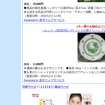
価格：
29,800円
◆商品仕様生産国ハンガリー口直径9cm / 高さ5cm / 容量 210c
名を冠する作品1870年にハンガリーの「アポニー伯爵」に納め
（更新日時：2010/12/11 12:30）
Supported by 楽天ウェブサービス
●今一番のお勧めはコ
ヘレンド（HEREND）FV インドの華グリーン プレ
価格：
12,800円
▼濃緑の癒されるデザインです。◆直径 19cm『インドの華』
響を受けたヘレンドがオリジナルの絵付けでアレンジをした184
（更新日時：2010/12/11 12:30）
Supported by 楽天ウェブサービス
TOPページ
|
1
2
3
4
5
6
7
|
次のページ